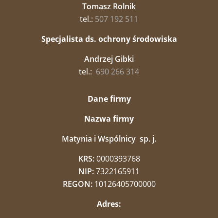
Tomasz Rolnik
tel.:
507 192 511
Specjalista ds. ochrony środowiska
Andrzej Gibki
tel.:
690 266 314
Dane firmy
Nazwa firmy
Matynia i Wspólnicy sp. j.
KRS:
0000393768
NIP:
7322165911
REGON:
10126405700000
Adres: